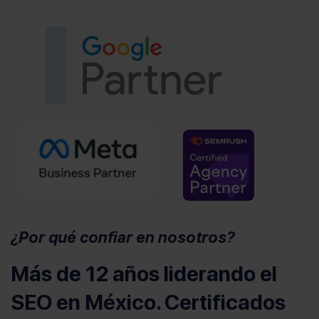
(se abre 
(se abre en u
¿Por qué confiar en nosotros?
Más de 12 años liderando el
SEO en México. Certificados