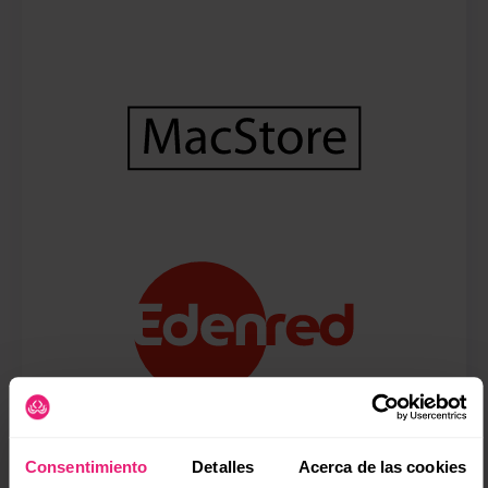
(se
Consentimiento
Detalles
Acerca de las cookies