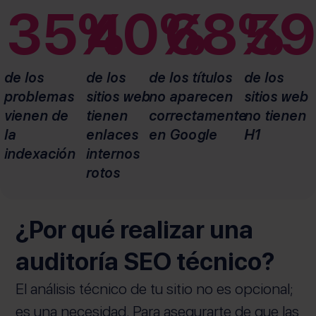
35
%
40
%
68
%
59
de los
de los
de los títulos
de los
problemas
sitios web
no aparecen
sitios web
vienen de
tienen
correctamente
no tienen
la
enlaces
en Google
H1
indexación
internos
rotos
¿Por qué realizar una
auditoría SEO técnico?
El análisis técnico de tu sitio no es opcional;
es una necesidad. Para asegurarte de que las