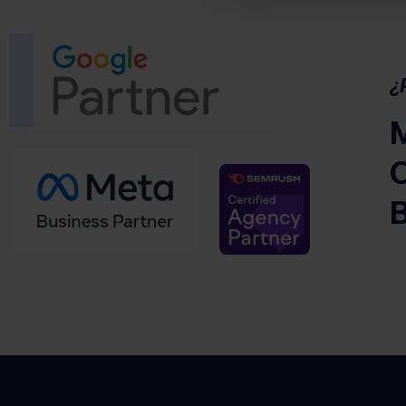
(se abre en una pe
¿
M
C
(se abre en un
B