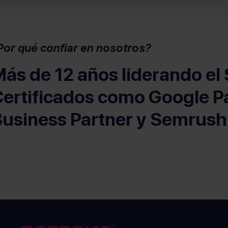
staña nueva)
Por qué confiar en nosotros?
ás de 12 años liderando el
ertificados como Google P
a pestaña nueva)
usiness Partner y Semrush