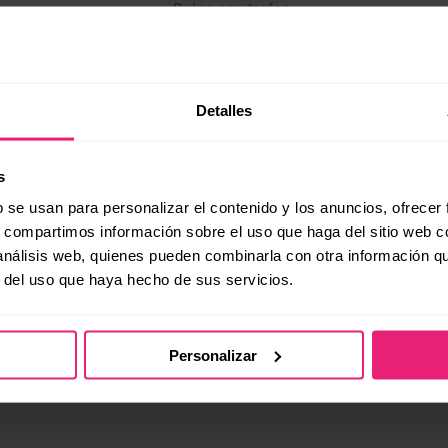
para ayudarte a impulsar el éxito de tu negocio en línea. Comp
 cómo podemos ayudarte a alcanzar tus objetivos de marketing d
Detalles
ite y descubre todo el potencial que tu sitio web puede lograr.
s
b se usan para personalizar el contenido y los anuncios, ofrecer
s, compartimos información sobre el uso que haga del sitio web 
¡Quiero Estrategia Off Site!
 análisis web, quienes pueden combinarla con otra información q
r del uso que haya hecho de sus servicios.
Personalizar