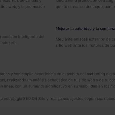
s externos de calidad y
Mediante la promoción estratégi
itios web, y la promoción
que tu marca se destaque, aument
Mejorar la autoridad y la confianza
promoción inteligente del
Mediante enlaces externos de cal
industria.
sitio web ante los motores de bú
dos y con amplia experiencia en el ámbito del marketing digita
s, realizando un análisis exhaustivo de tu sitio web y de tu c
línea, con un aumento significativo en su visibilidad en los m
u estrategia SEO Off Site y realizamos ajustes según sea nece