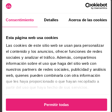
muestra empatía.
(se
Entonces, ¿qué sigue?
Consentimiento
Detalles
Acerca de las cookies
¡A ponerlo en práctica! Empieza por pensar:
¿Quién es el héroe de tu historia?
Esta página web usa cookies
¿Qué problemas está enfrentando?
Las cookies de este sitio web se usan para personalizar
¿Cómo puede tu marca ser esa guía que lo
el contenido y los anuncios, ofrecer funciones de redes
lleva al éxito?
sociales y analizar el tráfico. Además, compartimos
información sobre el uso que haga del sitio web con
Y recuerda: no necesitas ser Shakespeare ni
nuestros partners de redes sociales, publicidad y análisis
Spielberg. Solo necesitas ser tú y conectar con
web, quienes pueden combinarla con otra información
tu audiencia como lo harías con un buen amigo.
que les haya proporcionado o que hayan recopilado a
Las historias que venden no son las más
partir del uso que haya hecho de sus servicios.
complicadas, sino las más humanas.
Permitir todas
Ahora, ¡aplica esto a tu contenido y sitio web!