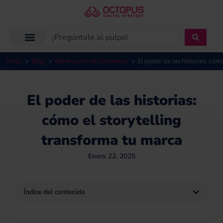
Ir
al
contenido
Search
...
Inicio
Blog
Generación de Contenido
El poder de las historias: cóm
El poder de las historias:
cómo el storytelling
transforma tu marca
Enero 22, 2025
Índice del contenido