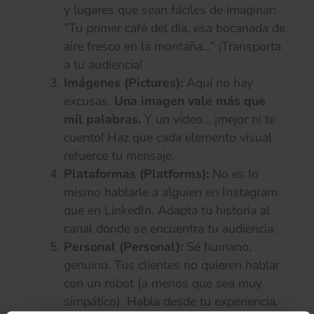
y lugares que sean fáciles de imaginar:
“Tu primer café del día, esa bocanada de
aire fresco en la montaña…” ¡Transporta
a tu audiencia!
Imágenes (Pictures):
Aquí no hay
excusas.
Una imagen vale más que
mil palabras.
Y un video… ¡mejor ni te
cuento! Haz que cada elemento visual
refuerce tu mensaje.
Plataformas (Platforms):
No es lo
mismo hablarle a alguien en Instagram
que en LinkedIn. Adapta tu historia al
canal donde se encuentra tu audiencia.
Personal (Personal):
Sé humano,
genuino. Tus clientes no quieren hablar
con un robot (a menos que sea muy
simpático). Habla desde tu experiencia,