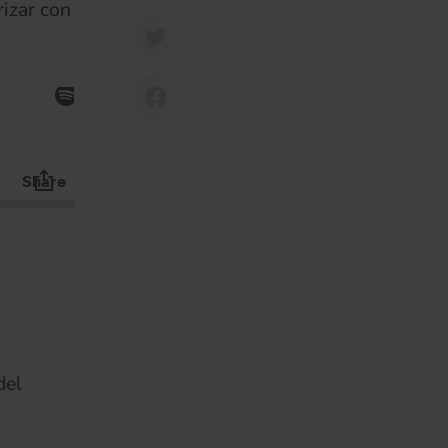
izar con
del