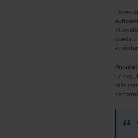
En resu
suficien
plusvalí
queda tr
el visit
Popular
La popula
más comp
de forma 