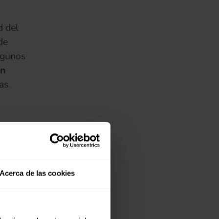
d del
de
lgunos
un
as
 de la
(se abre en una pestaña nueva)
mentos
acen
Acerca de las cookies
pueden