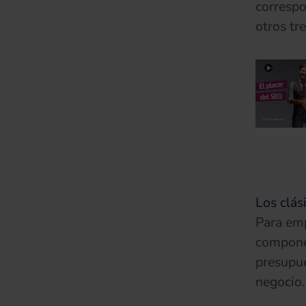
correspo
otros tr
Los clás
Para emp
componen
presupue
negocio