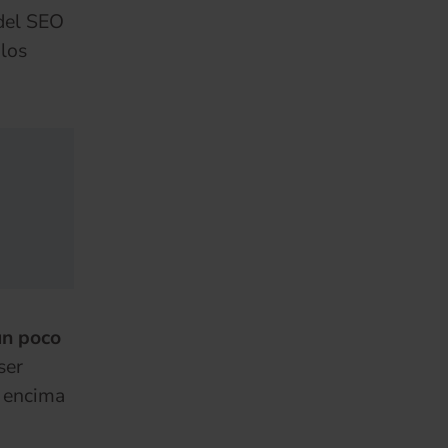
 del SEO
 los
un poco
ser
r encima