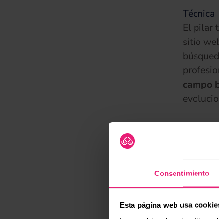
Técnica
El pilar
sitio we
búsqueda
profesio
campo b
evolucio
Este asp
auditorí
profundi
que debe
Consentimiento
todo lo 
Esta página web usa cookie
Las limi