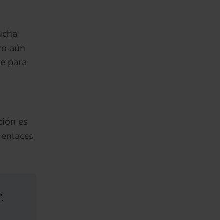
ucha
ro aún
te para
ción es
 enlaces
.