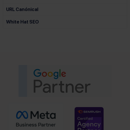
URL Canónical
White Hat SEO
(se abre 
(se abre en u