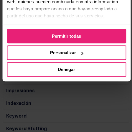
web, quienes pueden combinarla con otra información
que les haya proporcionado o que hayan recopilado a
Enlaces internos
partir del uso que haya hecho de sus servicios.
Es por sentido común que las páginas de nuestro sitio
deben estar enlazadas para que así el usuario y el
Permitir todas
robot de los buscadores puedan navegar más fácil.
Los enlaces internos sirven para que una página
Personalizar
principal se posicione ya que se le da prioridad por los
enlaces internos que dirigen a esta.
Denegar
GoogleBot
Impresiones
Indexación
Keyword
Keyword Stuffing