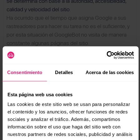
se determina con base a la autoridad, accesibilidad,
calidad y velocidad del sitio.
Ha ocurrido que el tiempo que asigna Google a sus
rastreadores para hacer su tarea no es el suficiente, y
por esta situación el GoogleBot no visita de manera
constante algunas páginas del sitio.
Glosario de SEO
(se
Crawling
Consentimiento
Detalles
Acerca de las cookies
CTR
Densidad de keywords
Esta página web usa cookies
Las cookies de este sitio web se usan para personalizar
Dominio preferido (con o sin www)
el contenido y los anuncios, ofrecer funciones de redes
sociales y analizar el tráfico. Además, compartimos
Encabezados (H1, H2, H3...)
información sobre el uso que haga del sitio web con
nuestros partners de redes sociales, publicidad y análisis