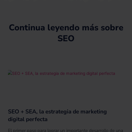
i
y
e
e
t
n
s
e
s
r
Continua leyendo más sobre
SEO
SEO + SEA, la estrategia de marketing
digital perfecta
El primer paso para lograr un importante desarrollo de una