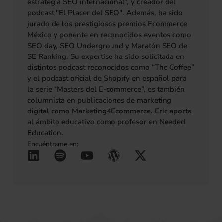
estrategia SEO internacional”, y creador del
podcast "El Placer del SEO". Además, ha sido
jurado de los prestigiosos premios Ecommerce
México y ponente en reconocidos eventos como
SEO day, SEO Underground y Maratón SEO de
SE Ranking. Su expertise ha sido solicitada en
distintos podcast reconocidos como “The Coffee”
y el podcast oficial de Shopify en español para
la serie “Masters del E-commerce”, es también
columnista en publicaciones de marketing
digital como Marketing4Ecommerce. Eric aporta
al ámbito educativo como profesor en Needed
Education.
Encuéntrame en:
L
S
Y
W
X
(se abre en una pestañ
(se abre en una pes
(se abre en una 
(se abre en u
(se abre 
i
p
o
o
-
n
o
u
r
t
k
t
t
d
w
e
i
u
p
i
d
f
b
r
t