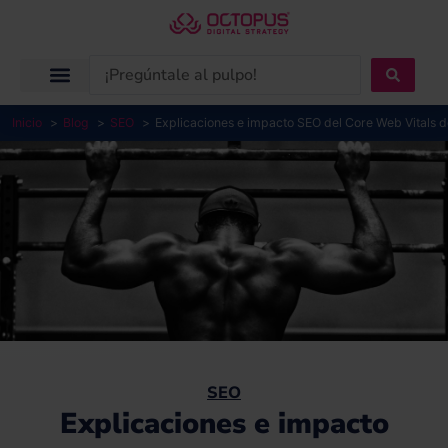
Ir
al
contenido
Search
...
Inicio
Blog
SEO
Explicaciones e impacto SEO del Core Web Vitals d
SEO
Explicaciones e impacto