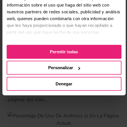
mostrar “Show Coverage”:
información sobre el uso que haga del sitio web con
nuestros partners de redes sociales, publicidad y análisis
web, quienes pueden combinarla con otra información
que les haya proporcionado o que hayan recopilado a
partir del uso que haya hecho de sus servicios.
Herramienta Show Coverage en Google Chrome.
Permitir todas
La herramienta mostrará los archivos JavaScript
interpretados pero que no son útiles. Entonces
Personalizar
bastará con hacer las optimizaciones necesarias
para generar archivos JS por tipo de página, y por
Denegar
ejemplo no llamar a un archivo JS que gestiona
un carrusel en la página de inicio para todas las
páginas del sitio…