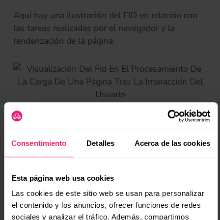
Aquí hay una ilustración del FID en relación con
las tareas realizadas por el navegador y la
renderización de la página:
Visualización del FID en el procesamiento de la
(se
carga de una página tras la interacción del
usuario.
Consentimiento
Detalles
Acerca de las cookies
Los archivos JavaScript que se ejecutan
innecesariamente y que pueden aumentar el FID
Esta página web usa cookies
se detectarán a través del inspector de elementos
Las cookies de este sitio web se usan para personalizar
del navegador en Chrome. Entonces será
el contenido y los anuncios, ofrecer funciones de redes
necesario usar el atajo “Ctrl + Shift + P” para
sociales y analizar el tráfico. Además, compartimos