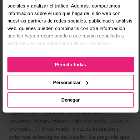
esos son tus objetivos de relaciones públicas
sociales y analizar el tráfico. Además, compartimos
digitales.
información sobre el uso que haga del sitio web con
nuestros partners de redes sociales, publicidad y análisis
web, quienes pueden combinarla con otra información
Las métricas propias de OCTOPUS para
que les haya proporcionado o que hayan recopilado a
visibilidad en IA
partir del uso que haya hecho de sus servicios.
En OCTOPUS medimos la visibilidad en motores
generativos con tres indicadores que conectan
con resultados reales:
Permitir todas
El OVI (Opportunity Visibility Index) es el
Personalizar
termómetro estratégico del crecimiento orgánico.
No mide tráfico ni posiciones aisladas: mide
Denegar
cuánto del mercado orgánico potencial estás
capturando en relación con la oportunidad
existente. Integra volumen de búsqueda, posición
promedio, CTR estimado, nivel de intención y
potencial estratégico del cluster. La pregunta que