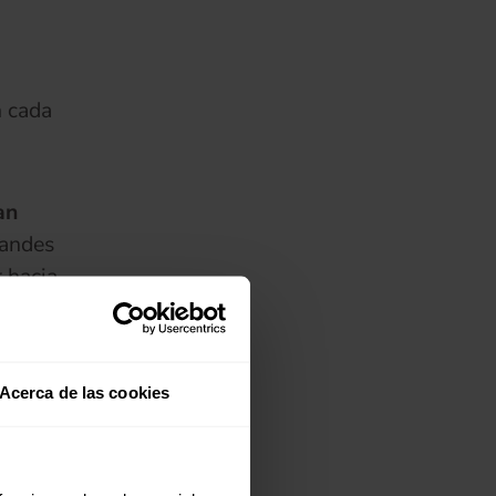
n cada
an
randes
 hacia
(se abre en una pestaña nueva)
Acerca de las cookies