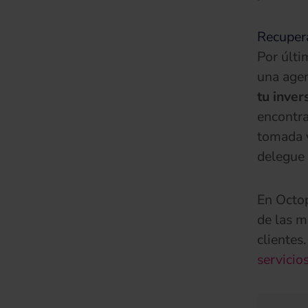
Recupera
Por últi
una agen
tu inver
encontra
tomada y
delegue 
En Octop
de las m
clientes
servicio