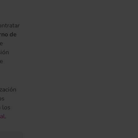
ontratar
rno de
e
sión
e
zación
os
 los
al
.