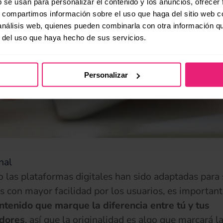
b se usan para personalizar el contenido y los anuncios, ofrecer
s, compartimos información sobre el uso que haga del sitio web 
 análisis web, quienes pueden combinarla con otra información q
r del uso que haya hecho de sus servicios.
Personalizar
nal
 las plataformas digitales han sido adaptadas para 
as con mayor facilidad por los usuarios, es importan
ntenido que marque la diferencia entre tú y tus
dores
, así que la originalidad es algo que marcará l