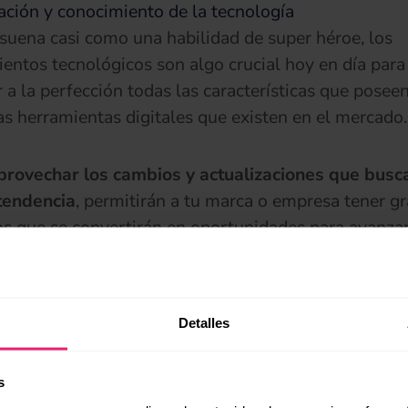
ación y conocimiento de la tecnología
uena casi como una habilidad de super héroe, los
entos tecnológicos son algo crucial hoy en día para
 a la perfección todas las características que posee
as herramientas digitales que existen en el mercado.
provechar los cambios y actualizaciones que busc
tendencia
, permitirán a tu marca o empresa tener g
os que se convertirán en oportunidades para avanzar
ivos.
Detalles
s