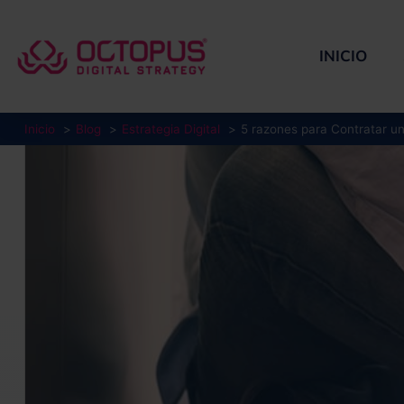
Ir
al
contenido
INICIO
Inicio
Blog
Estrategia Digital
5 razones para Contratar un