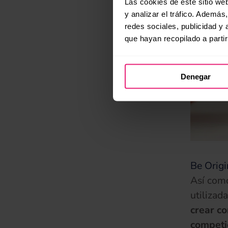
Las cookies de este sitio we
y analizar el tráfico. Ademá
redes sociales, publicidad y
que hayan recopilado a parti
Denegar
Be Origi
Así como
utilizad
crear co
competi