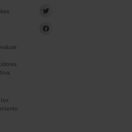
ebes
evaluar
tidores
tiva.
 los
imiento