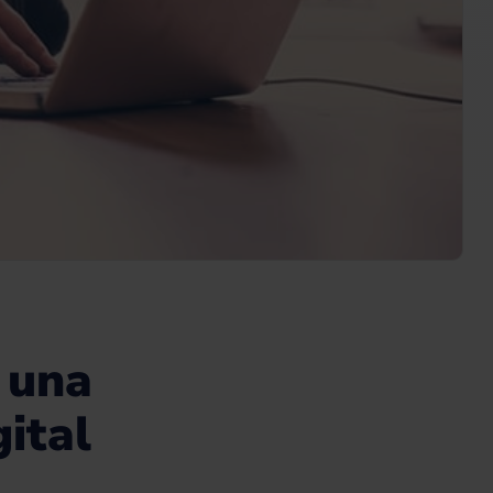
 una
ital