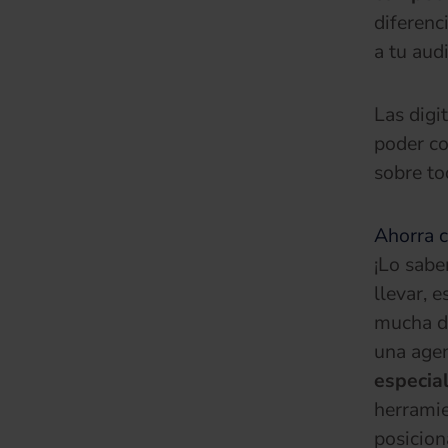
diferenc
a tu aud
Las
digit
poder co
sobre to
Ahorra 
¡Lo sabe
llevar, 
mucha de
una agen
especial
herramie
posicion