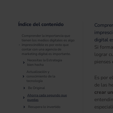
Índice del contenido
Comprend
impresci
Comprender la importancia que
digital 
tienen los medios digitales es algo
imprescindible es por esto que
Si form
contar con una agencia de
lograr c
marketing digital es importante.
Necesitas la Estrategia
pienses 
bien hecha
Actualización y
conocimiento de la
Es por e
tecnología
de las h
Be Original
crear un
Ahorra cada segundo que
entendim
puedas
especial
Recupera lo invertido