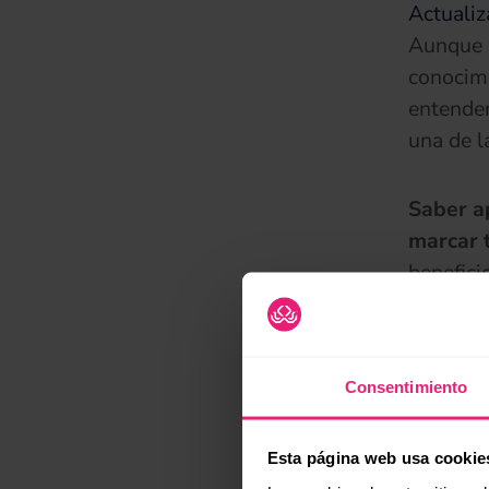
Actualiz
Aunque s
conocimi
entender
una de l
Saber a
marcar 
benefici
tus objet
Consentimiento
Esta página web usa cookie