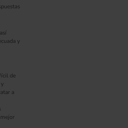
espuestas
así
ecuada y
ícil de
 y
atar a
s
 mejor