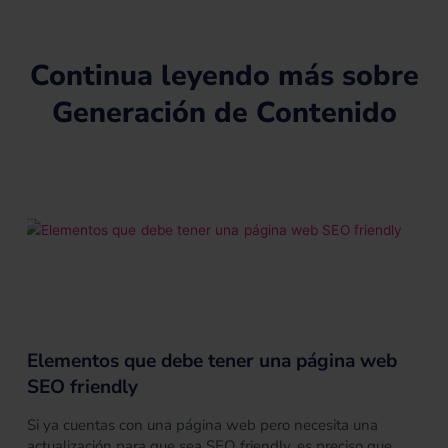
n
s
e
s
r
Continua leyendo más sobre
Generación de Contenido
Elementos que debe tener una página web
SEO friendly
Si ya cuentas con una página web pero necesita una
actualización para que sea SEO friendly, es preciso que