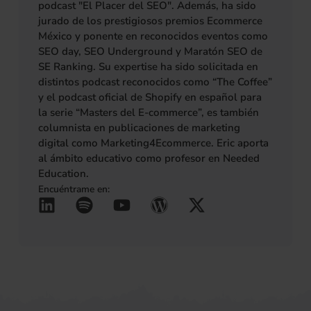
podcast "El Placer del SEO". Además, ha sido
jurado de los prestigiosos premios Ecommerce
México y ponente en reconocidos eventos como
SEO day, SEO Underground y Maratón SEO de
SE Ranking. Su expertise ha sido solicitada en
distintos podcast reconocidos como “The Coffee”
y el podcast oficial de Shopify en español para
la serie “Masters del E-commerce”, es también
columnista en publicaciones de marketing
digital como Marketing4Ecommerce. Eric aporta
al ámbito educativo como profesor en Needed
Education.
Encuéntrame en:
L
S
Y
W
X
(se abre en una pestañ
(se abre en una pes
(se abre en una 
(se abre en u
(se abre 
i
p
o
o
-
n
o
u
r
t
k
t
t
d
w
e
i
u
p
i
d
f
b
r
t
i
y
e
e
t