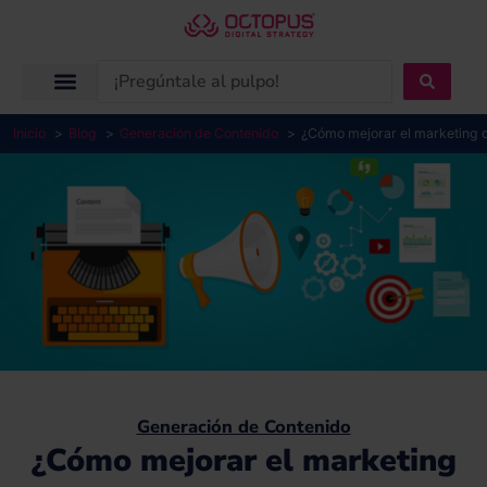
Ir
al
contenido
Search
...
Inicio
Blog
Generación de Contenido
¿Cómo mejorar el marketing 
Generación de Contenido
¿Cómo mejorar el marketing