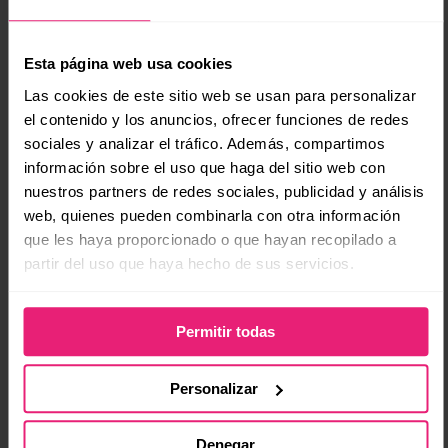
Paper Boy
Es la opción más visual que tenemos en esta
Esta página web usa cookies
lista, ya que
le da prioridad a las imagines
antes que el contenido
así que si necesitas algo
Las cookies de este sitio web se usan para personalizar
el contenido y los anuncios, ofrecer funciones de redes
más visual puedes apoyarte en Paper Boy.
sociales y analizar el tráfico. Además, compartimos
información sobre el uso que haga del sitio web con
nuestros partners de redes sociales, publicidad y análisis
web, quienes pueden combinarla con otra información
que les haya proporcionado o que hayan recopilado a
partir del uso que haya hecho de sus servicios.
Crea diferentes titulares
Después de crear tu calendario y tener bastante
Permitir todas
información para crear tu marketing de contenidos
entonces debes crear varios titulares, el título es
Personalizar
sumamente importante a la hora de comercializar
tu marketing de contenidos.
Denegar