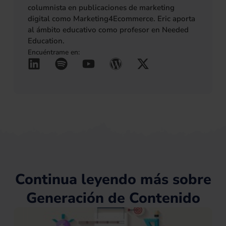
columnista en publicaciones de marketing
digital como Marketing4Ecommerce. Eric aporta
al ámbito educativo como profesor en Needed
Education.
Encuéntrame en:
L
S
Y
W
X
(se abre en una pestañ
(se abre en una pes
(se abre en una 
(se abre en u
(se abre 
i
p
o
o
-
n
o
u
r
t
k
t
t
d
w
e
i
u
p
i
d
f
b
r
t
i
y
e
e
t
n
s
e
s
r
Continua leyendo más sobre
Generación de Contenido