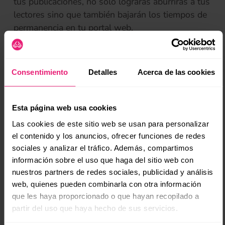
tus publicaciones, no solo lograrás aburrirás a tus
lectores sino que también bajarán los tiempos de
permanencia en tu portal web.
(se
Falta de Promoción
Otro error muy común en el marketing de
Consentimiento
Detalles
Acerca de las cookies
contenidos, es pensar que no hace falta realizar
un proceso promocional de tus publicaciones, ya
que no ganarás seguidores y nuevos lectores de
Esta página web usa cookies
manera sobrenatural o mágica.
Las cookies de este sitio web se usan para personalizar
el contenido y los anuncios, ofrecer funciones de redes
sociales y analizar el tráfico. Además, compartimos
Para lograr que una
estrategia de
información sobre el uso que haga del sitio web con
posicionamiento sea exitosa, es necesario
nuestros partners de redes sociales, publicidad y análisis
realizar una
difusión de contenido
, esto lo
web, quienes pueden combinarla con otra información
puedes realizar por medio de tus redes sociales o
que les haya proporcionado o que hayan recopilado a
incluso en otros blogs. Esto permitirá convertir a
partir del uso que haya hecho de sus servicios.
tu contenido en una de las primeras opciones