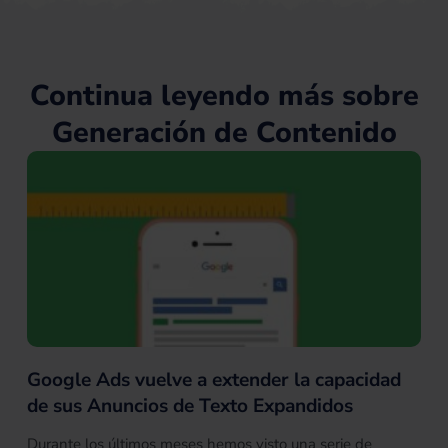
i
y
e
e
t
n
s
e
s
r
Continua leyendo más sobre
Generación de Contenido
Google Ads vuelve a extender la capacidad
de sus Anuncios de Texto Expandidos
Durante los últimos meses hemos visto una serie de