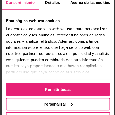
Ahora bien, siempre es
importante linkear a la
Consentimiento
Detalles
Acerca de las cookies
fuente
por una cuestión que te conviene a ti y al
post de donde salió la información original:
Esta página web usa cookies
generar autoridad gracias los enlaces. ? Esto sin
Las cookies de este sitio web se usan para personalizar
duda es un ganar-ganar.
el contenido y los anuncios, ofrecer funciones de redes
sociales y analizar el tráfico. Además, compartimos
Por cierto, el contenido original lo encontrarás en
información sobre el uso que haga del sitio web con
Primer ?
nuestros partners de redes sociales, publicidad y análisis
web, quienes pueden combinarla con otra información
que les haya proporcionado o que hayan recopilado a
partir del uso que haya hecho de sus servicios.
Eric Mercier
Permitir todas
Eric Mercier, de origen francés, radica en México
desde 2007. Actualmente se desempeña como
Personalizar
VP de Research, Innovation & Knowledge en
OCTOPUS. Es autor del libro “Como hacer una