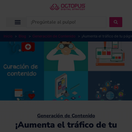
Ir
al
contenido
Search
...
Inicio
Blog
Generación de Contenido
¡Aumenta el tráfico de tu pág
Generación de Contenido
¡Aumenta el tráfico de tu