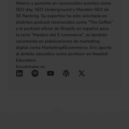
México y ponente en reconocidos eventos como
SEO day, SEO Underground y Maratón SEO de
SE Ranking. Su expertise ha sido solicitada en
distintos podcast reconocidos como “The Coffee”
y el podcast oficial de Shopify en español para
la serie “Masters del E-commerce”, es también
columnista en publicaciones de marketing
digital como Marketing4Ecommerce. Eric aporta
al ámbito educativo como profesor en Needed
Education.
Encuéntrame en:
L
S
Y
W
X
(se abre en una pestañ
(se abre en una pes
(se abre en una 
(se abre en u
(se abre 
i
p
o
o
-
n
o
u
r
t
k
t
t
d
w
e
i
u
p
i
d
f
b
r
t
i
y
e
e
t
n
s
e