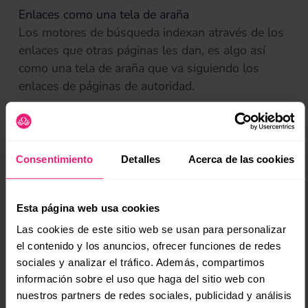
Enlaces como una tela de araña
Los motores de búsqueda indexan através de los
enlaces que otras páginas les dan, es algo así
como una tela de araña que va siguiendo los
enlaces de páginas de autoridad.
Los robots actúan de la siguiente manera:
(se
Primero siguen los enlaces que hay en la home
hacia otras páginas (del mismo sitio) escaneando
Consentimiento
Detalles
Acerca de las cookies
de manera interna todo lo que se encuentra en tu
sitio web, si esté se encuentra realizado con
Esta página web usa cookies
elementos SEO friendly será mucho más fácil que
Las cookies de este sitio web se usan para personalizar
lo tome en cuenta para darle uno de los primeros
el contenido y los anuncios, ofrecer funciones de redes
lugares en Google.
sociales y analizar el tráfico. Además, compartimos
información sobre el uso que haga del sitio web con
Las páginas que no están enlazadas, nunca serán
nuestros partners de redes sociales, publicidad y análisis
tomadas en cuenta por los motores de búsqueda.