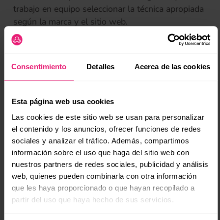
trabajo en equipo seleccionar la técnica apropiada
según la marca y el sitio web.
(se
Metodologías comúnes en las estrategias de
contenido
Consentimiento
Detalles
Acerca de las cookies
La estrategia puede afectar o beneficiar muchos
aspectos de la experiencia del usuario, existen
diferentes y las presento a continuación:
Esta página web usa cookies
Las cookies de este sitio web se usan para personalizar
Publicación multicanal
el contenido y los anuncios, ofrecer funciones de redes
La distancia entre la impresión y la publicación de
sociales y analizar el tráfico. Además, compartimos
información sobre el uso que haga del sitio web con
un contenido es demasiada, pero cuando
nuestros partners de redes sociales, publicidad y análisis
hablamos de editar o publicar un contenido,
web, quienes pueden combinarla con otra información
hablamos de una estrategia de contenidos
que les haya proporcionado o que hayan recopilado a
multicanal, esta experiencia es nada más y nada
partir del uso que haya hecho de sus servicios.
menos que
la comprensión y la
optimización de
todos los contenidos
en los diferentes medios