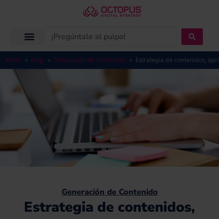
Ir
al
contenido
Search
...
Inicio
Blog
Generación de Contenido
Estrategia de contenidos, ap
Generación de Contenido
Estrategia de contenidos,