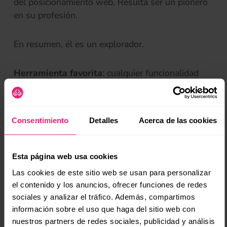
del posicionamiento web. Resulta ser un pionero
en su profesión.
En resumen, él es un explorador.
Herramienta favorita
: cualquier funcionalidad
Beta de una herramienta SEO
(se
Tontin
Consentimiento
Detalles
Acerca de las cookies
Candidato ideal para resaltar las evidencias y usar
el sentido común para obtener la mayor cantidad
de resultados frente a la evaluación binaria de los
Esta página web usa cookies
robots de Google.
Las cookies de este sitio web se usan para personalizar
el contenido y los anuncios, ofrecer funciones de redes
sociales y analizar el tráfico. Además, compartimos
información sobre el uso que haga del sitio web con
nuestros partners de redes sociales, publicidad y análisis