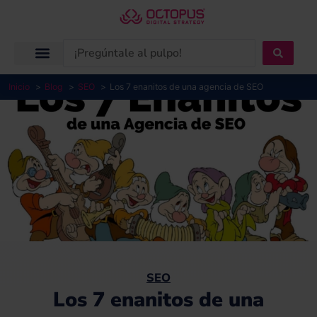
Ir
al
contenido
Search
...
Inicio
Blog
SEO
Los 7 enanitos de una agencia de SEO
SEO
Los 7 enanitos de una