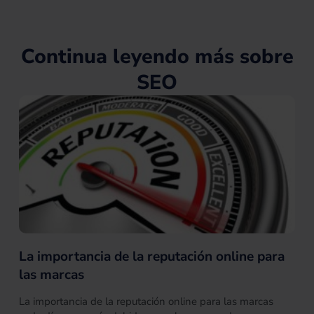
i
y
e
e
t
n
s
e
s
r
Continua leyendo más sobre
SEO
La importancia de la reputación online para
las marcas
La importancia de la reputación online para las marcas