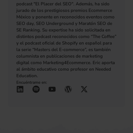
podcast "El Placer del SEO". Además, ha sido
jurado de los prestigiosos premios Ecommerce
México y ponente en reconocidos eventos como
SEO day, SEO Underground y Maratón SEO de
SE Ranking. Su expertise ha sido solicitada en
distintos podcast reconocidos como “The Coffee”
y el podcast oficial de Shopify en español para
la serie “Masters del E-commerce”, es también
columnista en publicaciones de marketing
digital como Marketing4Ecommerce. Eric aporta
al ámbito educativo como profesor en Needed
Education.
Encuéntrame en:
L
S
Y
W
X
(se abre en una pestañ
(se abre en una pes
(se abre en una 
(se abre en u
(se abre 
i
p
o
o
-
n
o
u
r
t
k
t
t
d
w
e
i
u
p
i
d
f
b
r
t