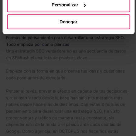
No siempre es publicar más.
Personalizar
Es analizar si lo existente cumple un propósito real. Si no puede
Denegar
(se abre en u
responder esas preguntas,
mejor eliminar o rehacer.
Formas de pensamiento para desarrollar una estrategia SEO:
Todo empieza por cómo piensas
Una estrategia SEO verdadera no es una secuencia de pasos
en SEMrush ni una lista de palabras clave.
Empieza con la forma en que ordenas tus ideas y cuestionas
cada paso antes de ejecutarlo.
Pensar al revés, prever el efecto en cadena de tus decisiones
y reconstruir todo desde la base han sido mis métodos más
fiables desde hace más de diez años. Con estas 3 formas de
pensamiento para desarrollar una estrategia SEO, he visto
crecer ventas y tráfico de manera real y constante, sin
depender solo de la moda o el pánico ante cada cambio de
Google. Como agencia, en OCTOPUS nos hacemos estas