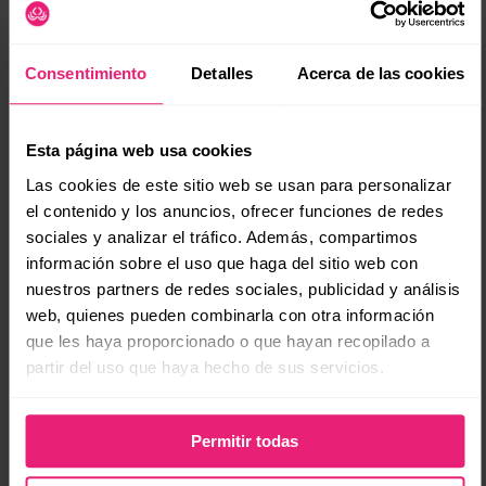
3. Pensar desde cero, no desde la costumbre
(se
Muchas veces, las empresas mantienen blogs llenos de
artículos que ya no tienen valor solo porque están ahí. Pero
Consentimiento
Detalles
Acerca de las cookies
seguir sumando contenido sin analizar su función termina por
convertirse en ruido y pérdida de tiempo. Aquí uso el principio
de
“primeros pasos”
o
“primeros principios”
. Esta técnica viene
de la filosofía y la física: desmonta todo hasta quedarte solo
Esta página web usa cookies
con lo más básico y después reconstruye.
Las cookies de este sitio web se usan para personalizar
el contenido y los anuncios, ofrecer funciones de redes
Pongo un ejemplo real que vi con un cliente con más de 200
sociales y analizar el tráfico. Además, compartimos
artículos. El blog traía visitas, pero nada de negocio. Analicé
información sobre el uso que haga del sitio web con
cada texto para ver si respondía preguntas como:
nuestros partners de redes sociales, publicidad y análisis
¿En qué ayuda este contenido?
web, quienes pueden combinarla con otra información
¿Qué acción espera del usuario?
que les haya proporcionado o que hayan recopilado a
¿Quién da garantía de lo que se dice?
partir del uso que haya hecho de sus servicios.
¿Por qué alguien confiaría en esta página?
Al depurar y reestructurar, el proyecto ganó orden y el tráfico
Permitir todas
que realmente vendía aumentó.