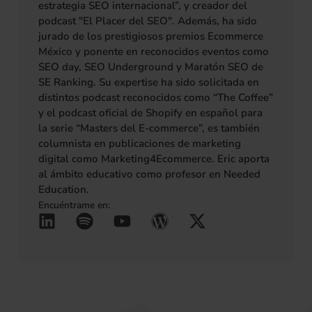
estrategia SEO internacional”, y creador del
podcast "El Placer del SEO". Además, ha sido
jurado de los prestigiosos premios Ecommerce
México y ponente en reconocidos eventos como
SEO day, SEO Underground y Maratón SEO de
SE Ranking. Su expertise ha sido solicitada en
distintos podcast reconocidos como “The Coffee”
y el podcast oficial de Shopify en español para
la serie “Masters del E-commerce”, es también
columnista en publicaciones de marketing
digital como Marketing4Ecommerce. Eric aporta
al ámbito educativo como profesor en Needed
Education.
Encuéntrame en:
L
S
Y
W
X
(se abre en una pestañ
(se abre en una pes
(se abre en una 
(se abre en u
(se abre 
i
p
o
o
-
n
o
u
r
t
k
t
t
d
w
e
i
u
p
i
d
f
b
r
t