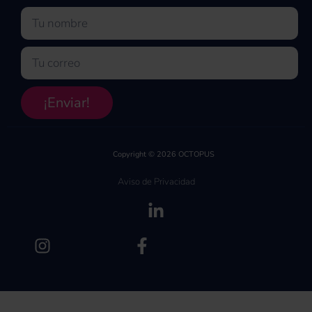
Nombre
Email
¡Enviar!
Copyright © 2026 OCTOPUS
Aviso de Privacidad
(se abre en una pe
(se abre en una pestaña nueva)
(se abre en una pest