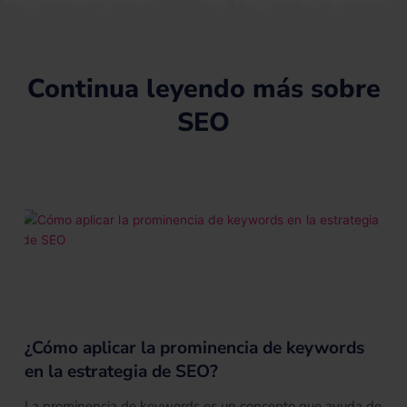
i
y
e
e
t
n
s
e
s
r
Continua leyendo más sobre
SEO
¿Cómo aplicar la prominencia de keywords
en la estrategia de SEO?
La prominencia de keywords es un concepto que ayuda de