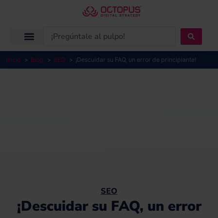
Ir
al
contenido
Search
...
Inicio
Blog
SEO
¡Descuidar su FAQ, un error de principiante!
SEO
¡Descuidar su FAQ, un error