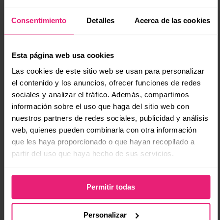
pasemos ahora a la
redacción de tus
Preguntas
Frecuentes
. Hop, hop, un montón de consejos
Consentimiento
Detalles
Acerca de las cookies
para la creación de contenido efectiva…
Llama tu FAQ… FAQ
(¡Lo sé, pero he visto unas
Esta página web usa cookies
cosas!). Y, ponle un pequeño H1 sobre eso.
Las cookies de este sitio web se usan para personalizar
Dale visibilidad
: sácala del pie de página y
el contenido y los anuncios, ofrecer funciones de redes
súbela al menú superior. Incluso, si eres es
sociales y analizar el tráfico. Además, compartimos
moderno-digital free, conecta la FAQ al chatbot
información sobre el uso que haga del sitio web con
para un acceso fácil, lo que aliviará tu servicio al
nuestros partners de redes sociales, publicidad y análisis
web, quienes pueden combinarla con otra información
cliente. Eres el súper vendedor, que entra en
que les haya proporcionado o que hayan recopilado a
contacto con el cliente.
partir del uso que haya hecho de sus servicios.
Crear una página “Madre”
, que actúa como un
punto de partida para tus preguntas frecuentes.
Luego, luego, organiza el contenido por secciones
Permitir todas
temáticas. Básicamente, la ambición de
proporcionar acceso rápido, fácil y lógico.
Personalizar