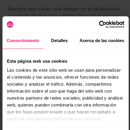
Siempre que subas una imagen en tu publicación,
asegúrate de incluir la palabra clave en el nombre
del archivo y una breve descripción en el texto
(se
alternativo relacionada con su contexto — los
motores de búsqueda utilizan el alt text para
Consentimiento
Detalles
Acerca de las cookies
identificar de qué se trata la imagen.
Esta página web usa cookies
Esto no solo ayuda tu SEO, sino también a las
personas con discapacidad visual, puesto que el
Las cookies de este sitio web se usan para personalizar
lector de pantalla lee y recita el texto alternativo
el contenido y los anuncios, ofrecer funciones de redes
sociales y analizar el tráfico. Además, compartimos
al usuario, y en caso de imágenes rotas, si la
información sobre el uso que haga del sitio web con
imagen no aparece en el blog, se muestra el alt
nuestros partners de redes sociales, publicidad y análisis
text en su lugar.
web, quienes pueden combinarla con otra información
que les haya proporcionado o que hayan recopilado a
Dividir el contenido en tópicos
partir del uso que haya hecho de sus servicios.
Los subtítulos no sirven solamente para