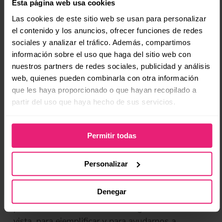
Esta página web usa cookies
entrada, de está manera esa persona verá errores
Las cookies de este sitio web se usan para personalizar
que tu no logras identificar por una razón (que
el contenido y los anuncios, ofrecer funciones de redes
está científicamente comprobada): Cuando
sociales y analizar el tráfico. Además, compartimos
realizamos uno de nuestros trabajos es posible
información sobre el uso que haga del sitio web con
que no veamos nuestros errores, esto sucede ya
nuestros partners de redes sociales, publicidad y análisis
que lo que vemos en la pantalla está compitiendo
web, quienes pueden combinarla con otra información
con la versión que ya existe en nuestras mentes
que les haya proporcionado o que hayan recopilado a
de lo que queremos transmitir.
partir del uso que haya hecho de sus servicios.
[Tweet “Lo que vemos en la pantalla compitiendo
Permitir todas
con la versión que ya existe en nuestras mentes
de lo que queremos transmitir.”]
Personalizar
Contenido Visual
Denegar
Darle contenido visual a tu audiencia es necesario
por varias razones: Para darle algo diferente a la
vista, para ejemplificar y para ayudarnos a