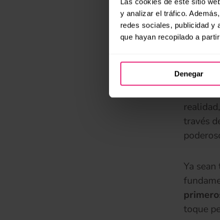
Las cookies de este sitio we
estadíst
y analizar el tráfico. Ademá
elemento
redes sociales, publicidad y
de tu pá
que hayan recopilado a parti
más efic
Denegar
Generac
Los
con
realidad
través d
poderoso
Ya sean 
fundame
primero
toque pe