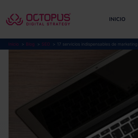
Ir
al
contenido
INICIO
Inicio
Blog
SEO
17 servicios indispensables de marketing 