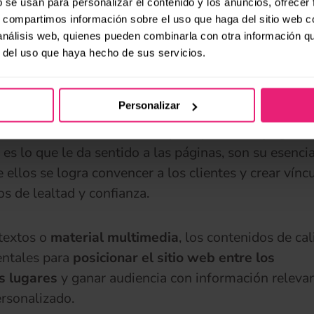
b se usan para personalizar el contenido y los anuncios, ofrecer
icas
. Conociendo e interpretando correctamente est
s, compartimos información sobre el uso que haga del sitio web 
s, se pueden mejorar considerablemente las partes
 análisis web, quienes pueden combinarla con otra información q
gina web y así
optimizarlo
para los buscadores de u
r del uso que haya hecho de sus servicios.
iente.
Personalizar
ión de contenidos
tenidos
son un elemento de peso para toda
página
, es lo que le da sentido a las páginas, son su esencia
e ellos se logra convencer a los clientes y crear vín
s de lealtad y confianza.
textos o
material multimedia
, los contenidos de ca
ntales para
posicionar el sitio web entre los
s lugares
y ganar audiencia con información releva
rsonalizado.