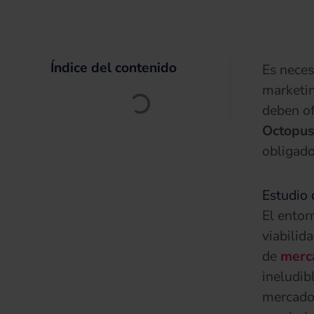
Índice del contenido
Es neces
marketin
deben of
Octopu
obligado
Estudio 
El entor
viabilid
de
merca
ineludib
mercado,