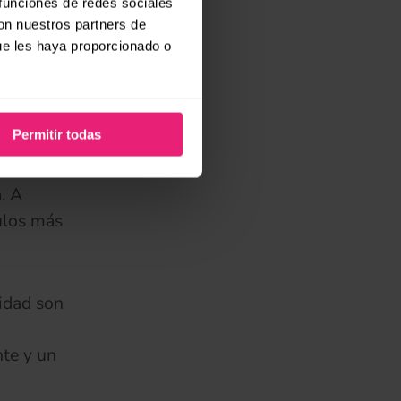
 funciones de redes sociales
os
con nuestros partners de
 claves
ue les haya proporcionado o
na forma
Permitir todas
 web
. En
. A
culos más
lidad son
nte y un