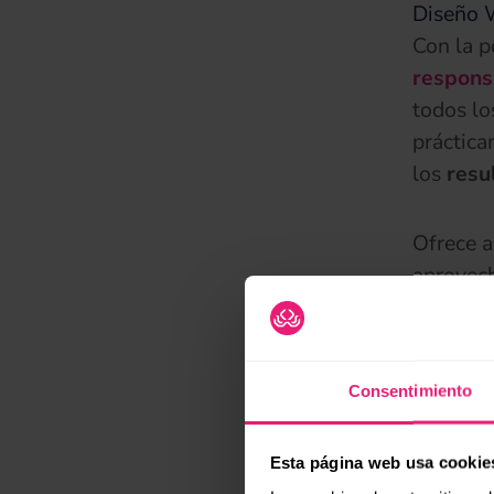
Diseño 
Con la p
respons
todos lo
práctica
los
resu
Ofrece a
aprovech
de las p
lugares
Consentimiento
Análisis
Todo lo 
Esta página web usa cookie
tiene un