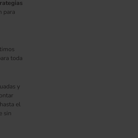
rategias
n para
ltimos
para toda
cuadas y
ontar
hasta el
 sin