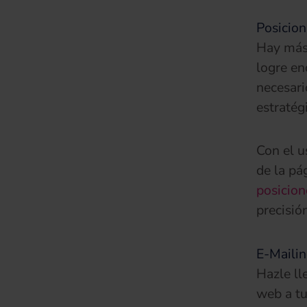
Posicio
Hay más 
logre en
necesari
estratég
Con el u
de la pá
posicion
precisión
E-Maili
Hazle ll
web a tu