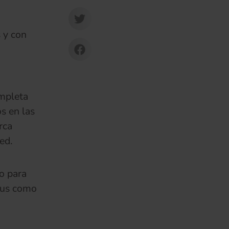
 y con
mpleta
s en las
rca
ed.
o para
opus como