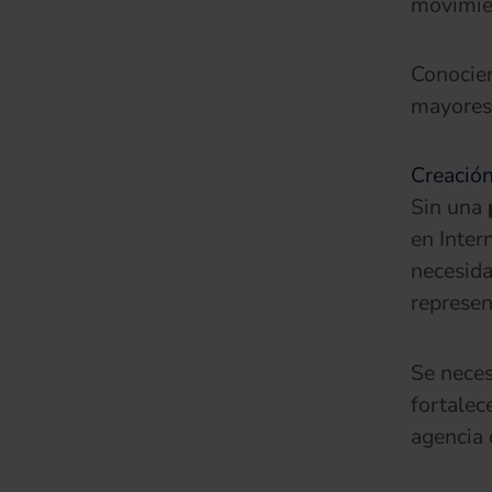
movimie
Conocien
mayores 
Creació
Sin una
en Inter
necesida
represen
Se neces
fortalec
agencia 