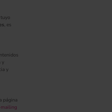
 tuyo
es
, es
ontenidos
 y
ia y
a página
-mailing