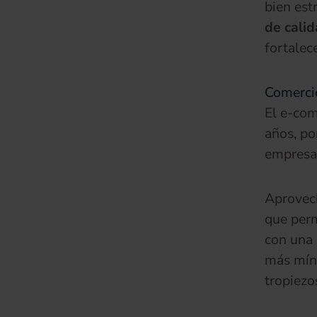
bien est
de cali
fortalec
Comercio
El e-com
años, po
empresa
Aprovech
que per
con una 
más míni
tropiezo