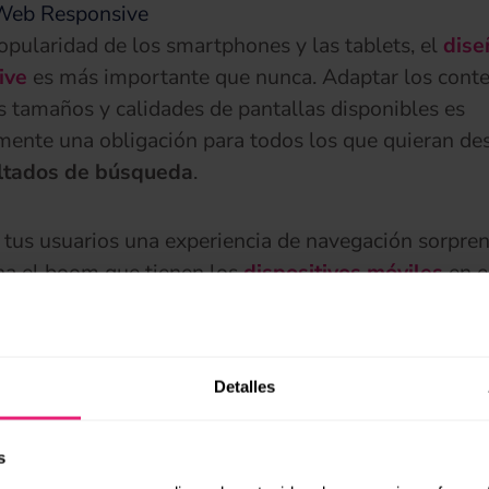
Web Responsive
opularidad de los smartphones y las tablets, el
dise
ive
es más importante que nunca. Adaptar los conte
s tamaños y calidades de pantallas disponibles es
mente una obligación para todos los que quieran de
ltados de búsqueda
.
 tus usuarios una experiencia de navegación sorpre
a el boom que tienen los
dispositivos móviles
en e
ersonas para posicionar tu página entre los
primero
 del buscador
.
Detalles
 y Optimización
que sucede en la red tiene una causa y un efecto. Pe
s
a respuesta en el
análisis de los datos, las métricas