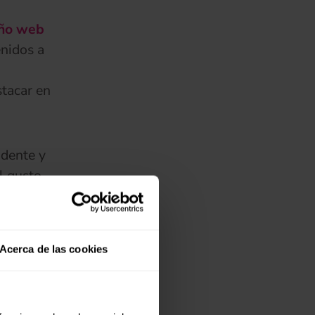
ño web
nidos a
stacar en
ndente y
l gusto
s
(se abre en una pestaña nueva)
Acerca de las cookies
ro todo
 y las