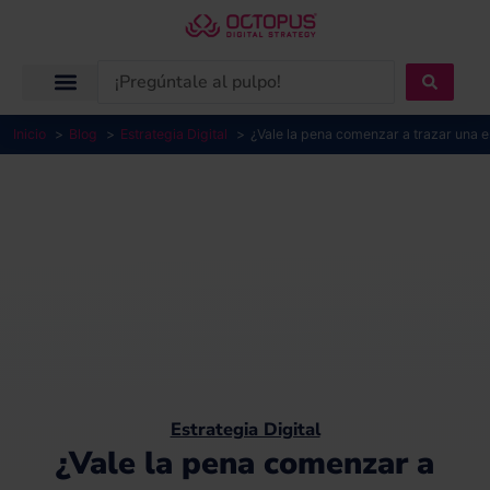
Ir
al
contenido
Search
...
Inicio
Blog
Estrategia Digital
¿Vale la pena comenzar a trazar una 
Estrategia Digital
¿Vale la pena comenzar a