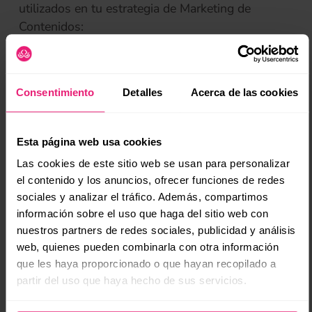
utilizados en tu estrategia de Marketing de
Contenidos:
(se
Webinars
Cursos online
Consentimiento
Detalles
Acerca de las cookies
Imágenes
Podcasts
Videos
Esta página web usa cookies
Las cookies de este sitio web se usan para personalizar
Las opciones son infinitas y dependen de tu
el contenido y los anuncios, ofrecer funciones de redes
buyer persona
. Pero, ¡ten cuidado! La cantidad no
sociales y analizar el tráfico. Además, compartimos
es más importante que la calidad. Intenta tener
información sobre el uso que haga del sitio web con
enfoque en tus publicaciones o una regularidad
nuestros partners de redes sociales, publicidad y análisis
para los distintos tipos de contenidos que subes
web, quienes pueden combinarla con otra información
para tu audiencia. Crea una rutina, porque la falta
que les haya proporcionado o que hayan recopilado a
partir del uso que haya hecho de sus servicios.
de organización en las publicaciones puede ser
perjudicial a tu estrategia.