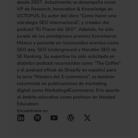
desde 2007. Actualmente se desempeña como
VP de Research, Innovation & Knowledge en
OCTOPUS. Es autor del libro “Como hacer una
estrategia SEO internacional”, y creador del
podcast "El Placer del SEO". Además, ha sido
jurado de los prestigiosos premios Ecommerce
México y ponente en reconocidos eventos como
SEO day, SEO Underground y Maratón SEO de
SE Ranking. Su expertise ha sido solicitada en
distintos podcast reconocidos como “The Coffee”
y el podcast oficial de Shopify en español para
la serie “Masters del E-commerce”, es también
columnista en publicaciones de marketing
digital como Marketing4Ecommerce. Eric aporta
al ámbito educativo como profesor en Needed
Education.
Encuéntrame en:
L
S
Y
W
X
(se abre en una pestañ
(se abre en una pes
(se abre en una 
(se abre en u
(se abre 
i
p
o
o
-
n
o
u
r
t