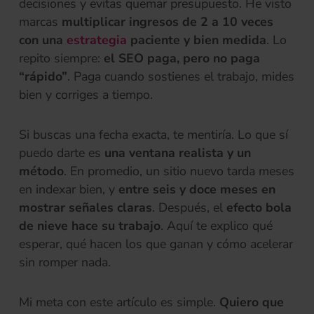
decisiones y evitas quemar presupuesto. He visto
marcas
multiplicar ingresos de 2 a 10 veces
(se abre en una pestaña nueva)
con una
estrategia
paciente y bien medida
. Lo
repito siempre:
el SEO paga, pero no paga
“rápido”
. Paga cuando sostienes el trabajo, mides
bien y corriges a tiempo.
Si buscas una fecha exacta, te mentiría. Lo que sí
puedo darte es
una ventana realista y un
método
. En promedio, un sitio nuevo tarda meses
en indexar bien, y
entre seis y doce meses en
mostrar señales claras
. Después, el
efecto bola
de nieve hace su trabajo
. Aquí te explico qué
esperar, qué hacen los que ganan y cómo acelerar
sin romper nada.
Mi meta con este artículo es simple.
Quiero que