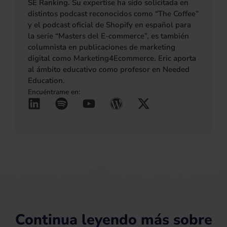
SE Ranking. Su expertise ha sido solicitada en
distintos podcast reconocidos como “The Coffee”
y el podcast oficial de Shopify en español para
la serie “Masters del E-commerce”, es también
columnista en publicaciones de marketing
digital como Marketing4Ecommerce. Eric aporta
al ámbito educativo como profesor en Needed
Education.
Encuéntrame en:
L
S
Y
W
X
(se abre en una pestañ
(se abre en una pes
(se abre en una 
(se abre en u
(se abre 
i
p
o
o
-
n
o
u
r
t
k
t
t
d
w
e
i
u
p
i
d
f
b
r
t
i
y
e
e
t
n
s
e
s
r
Continua leyendo más sobre