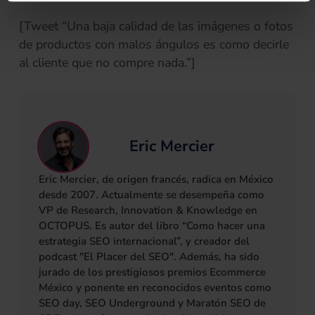
[Tweet “Una baja calidad de las imágenes o fotos
de productos con malos ángulos es como decirle
al cliente que no compre nada.”]
Eric Mercier
Eric Mercier, de origen francés, radica en México
desde 2007. Actualmente se desempeña como
VP de Research, Innovation & Knowledge en
OCTOPUS. Es autor del libro “Como hacer una
estrategia SEO internacional”, y creador del
podcast "El Placer del SEO". Además, ha sido
jurado de los prestigiosos premios Ecommerce
México y ponente en reconocidos eventos como
SEO day, SEO Underground y Maratón SEO de