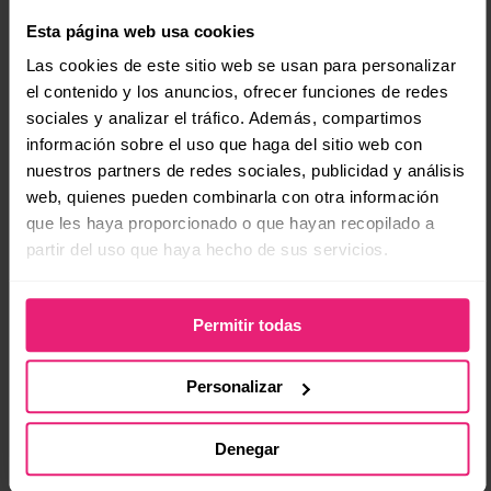
público.
Esta página web usa cookies
Baja calidad de las fotos
Las cookies de este sitio web se usan para personalizar
Una baja calidad de las imágenes o fotos de
el contenido y los anuncios, ofrecer funciones de redes
productos con malos ángulos es como decirle al
sociales y analizar el tráfico. Además, compartimos
información sobre el uso que haga del sitio web con
cliente que no compre nada. “De la vista nace el
nuestros partners de redes sociales, publicidad y análisis
amor” dice un viejo refrán, por lo que en una
web, quienes pueden combinarla con otra información
tienda online las imágenes son lo más atractivo,
que les haya proporcionado o que hayan recopilado a
reforzadas aparte con buena información y
partir del uso que haya hecho de sus servicios.
contenidos útiles.
Así, si necesitas mejorar las ventas de tu
tienda
Permitir todas
online
, acércate a nosotros para resolver estos
errores y además crearte una estrategia efectiva
Personalizar
para que los niveles de ingresos aumenten y
disfrutes de los beneficios que ofrece el e-
Denegar
commerce a nivel mundial.