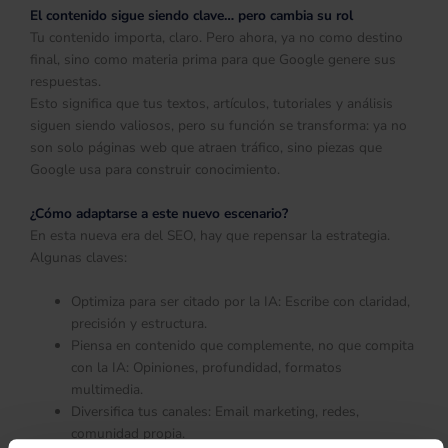
El contenido sigue siendo clave… pero cambia su rol
Tu contenido importa, claro. Pero ahora, ya no como destino
final, sino como materia prima para que Google genere sus
respuestas.
Esto significa que tus textos, artículos, tutoriales y análisis
siguen siendo valiosos, pero su función se transforma: ya no
son solo páginas web que atraen tráfico, sino piezas que
Google usa para construir conocimiento.
¿Cómo adaptarse a este nuevo escenario?
En esta nueva era del SEO, hay que repensar la estrategia.
Algunas claves:
Optimiza para ser citado por la IA: Escribe con claridad,
precisión y estructura.
Piensa en contenido que complemente, no que compita
con la IA: Opiniones, profundidad, formatos
multimedia.
Diversifica tus canales: Email marketing, redes,
comunidad propia.