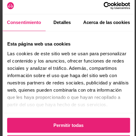
Monitorea el impacto: Aunque las herramientas aún se
ajustan, es clave observar cambios en impresiones y
(se
clics.
Consentimiento
Detalles
Acerca de las cookies
Conclusión: El SEO no ha muerto, pero cambió de forma
Estamos ante un cambio profundo. Google sigue siendo una
fuente masiva de visibilidad, pero el camino entre búsqueda y
Esta página web usa cookies
visita ya no es lineal.
Las cookies de este sitio web se usan para personalizar
El reto ahora no es solo posicionarse, sino entender cómo
el contenido y los anuncios, ofrecer funciones de redes
entrar en el ecosistema de respuestas de la IA.
sociales y analizar el tráfico. Además, compartimos
Adaptarse no es opcional: es la única forma de seguir siendo
relevante en un mundo donde Google ya no solo te
información sobre el uso que haga del sitio web con
encuentra… ahora responde por ti.
nuestros partners de redes sociales, publicidad y análisis
web, quienes pueden combinarla con otra información
que les haya proporcionado o que hayan recopilado a
Reflexión personal:
partir del uso que haya hecho de sus servicios.
Como comunicólogo… veo en esto una
transformación profunda: pasamos de
generar mensajes a generar conocimiento.
Permitir todas
Nuestro trabajo como “emisores” sigue