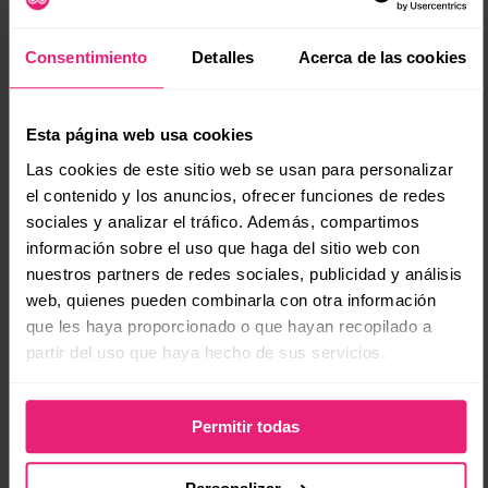
(se
clic final.
Mejora tu estructura:
Organiza tus textos con títulos
Consentimiento
Detalles
Acerca de las cookies
claros y jerarquía semántica. Usa listas y preguntas
frecuentes, pero no repitas fórmulas vacías. Incluye
fuentes y datos propios siempre que puedas.
Esta página web usa cookies
Suma fricción editorial:
Si todo tu texto puede ser
resumido por una IA, es hora de añadir anécdotas,
Las cookies de este sitio web se usan para personalizar
comparaciones, dudas y detalles únicos. Google evita lo
el contenido y los anuncios, ofrecer funciones de redes
subjetivo por precaución. Aprovecha eso para destacar.
sociales y analizar el tráfico. Además, compartimos
Revisa si ya te citan:
Herramientas como Semrush
información sobre el uso que haga del sitio web con
permiten rastrear cuándo tu sitio aparece citado por la
nuestros partners de redes sociales, publicidad y análisis
IA, aunque no recibas enlace directo.
web, quienes pueden combinarla con otra información
que les haya proporcionado o que hayan recopilado a
Qué tipo de contenido debes dejar de producir
partir del uso que haya hecho de sus servicios.
Si tus páginas todavía abordan temas como “qué es el
marketing digital”, “beneficios del SEO” o “cómo elegir una
agencia”, y carecen de fuente, datos o experiencias nuevas, te
avisamos:
Permitir todas
La IA los va a sintetizar y el usuario no necesitará visitarte.