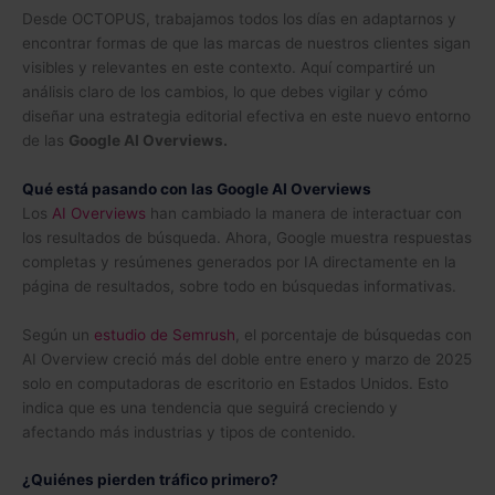
Desde OCTOPUS, trabajamos todos los días en adaptarnos y
encontrar formas de que las marcas de nuestros clientes sigan
visibles y relevantes en este contexto. Aquí compartiré un
análisis claro de los cambios, lo que debes vigilar y cómo
diseñar una estrategia editorial efectiva en este nuevo entorno
de las
Google AI Overviews.
Qué está pasando con las Google AI Overviews
(se abre en una pestaña nueva)
Los
AI Overviews
han cambiado la manera de interactuar con
los resultados de búsqueda. Ahora, Google muestra respuestas
completas y resúmenes generados por IA directamente en la
página de resultados, sobre todo en búsquedas informativas.
(se abre en una pestaña nueva)
Según un
estudio de Semrush
, el porcentaje de búsquedas con
AI Overview creció más del doble entre enero y marzo de 2025
solo en computadoras de escritorio en Estados Unidos. Esto
indica que es una tendencia que seguirá creciendo y
afectando más industrias y tipos de contenido.
¿Quiénes pierden tráfico primero?