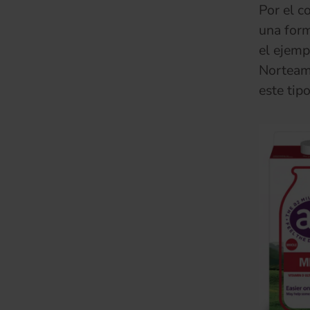
Por el c
una form
el ejemp
Norteamé
este tipo