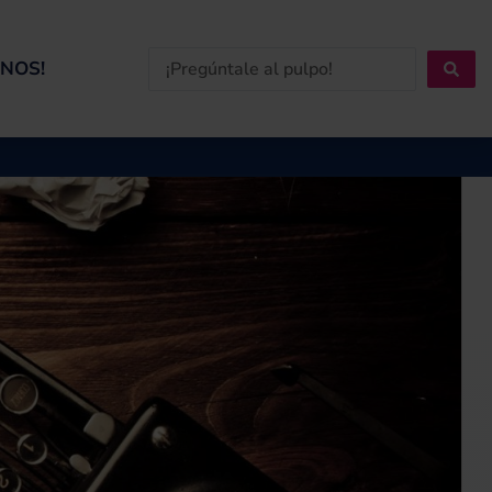
Search
NOS!
...