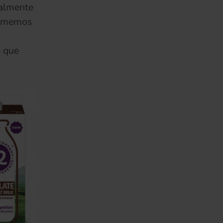
ralmente
 Tomemos
e que