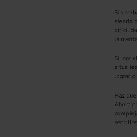
Sin emba
siendo 
difícil 
la mente
Si, por e
a tus le
lograrlo.
Haz que 
Ahora pa
complej
sencillos