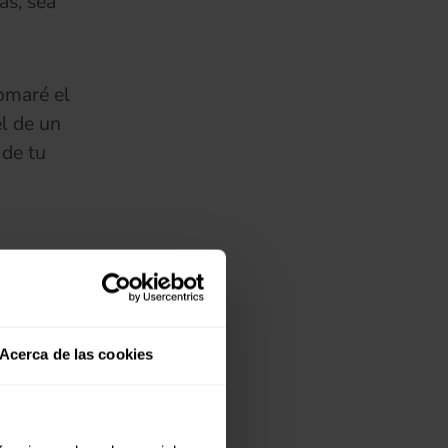
as, sea
tomaré el
l de un
 de tu
más
(se abre en una pestaña nueva)
éxico,
Acerca de las cookies
vo.
cidad de