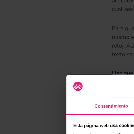
artículo
cual sea
Para que
mismo ej
reloj. A
texto se
Haz que 
El prime
descripc
complejo
Consentimiento
sinónim
Para tom
Esta página web usa cookie