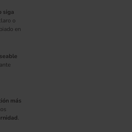
o siga
claro o
opiado en
eseable
tante
ción más
tos
ernidad
.