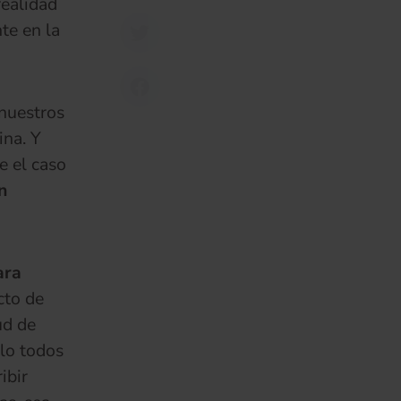
realidad
te en la
 nuestros
ina. Y
e el caso
n
ara
cto de
ud de
ulo todos
ibir