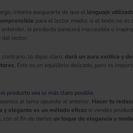
rgo, intenta asegurarte de que el
lenguaje utilizad
comprensible
para el lector medio: si el texto no es 
de entender, el producto parecerá inaccesible o inapr
 del lector.
l contrario, lo dejas claro,
dará un aura exótica y d
ctores
. Este es un equilibrio delicado, pero es impor
el producto sea lo más claro posible
semos al tema opuesto al anterior.
Hacer tu redac
a y elegante es un método eficaz
si vendes produc
, con el fin de darles
un toque de elegancia y mod