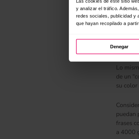
brillar 
Las cookies de este sitio we
y analizar el tráfico. Ademá
luminosa
redes sociales, publicidad y
no, como
que hayan recopilado a parti
Cuantos 
deseado
Denegar
Lo mismo
de un “co
su color
Consider
puedan p
frases c
a 4000 g