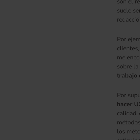
son el r
suele se
redacció
Por ejem
clientes
me encon
sobre la
trabajo 
Por sup
hacer UX
calidad,
métodos 
los méto