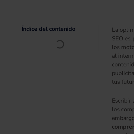
Índice del contenido
La optim
SEO es, 
los moto
al inter
contenid
publicit
tus futur
Escribir
los comp
embargo,
compren