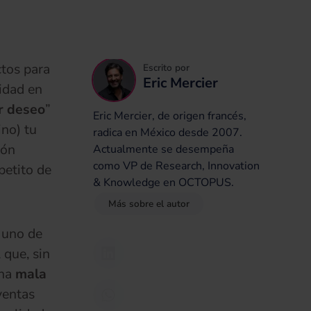
ctos para
Escrito por
Eric Mercier
lidad en
r deseo
”
Eric Mercier, de origen francés,
ino) tu
radica en México desde 2007.
ión
Actualmente se desempeña
como VP de Research, Innovation
petito de
& Knowledge en OCTOPUS.
Más sobre el autor
s uno de
 que, sin
una
mala
ventas