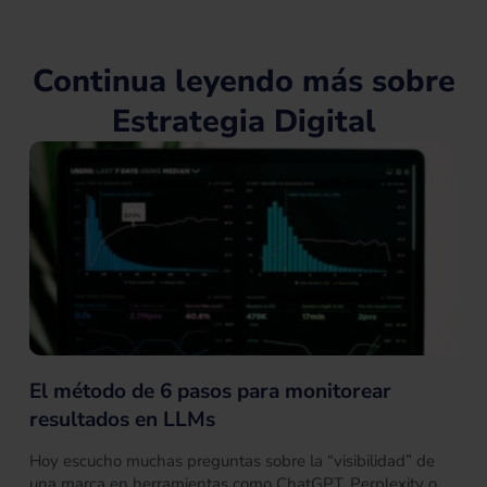
n
s
e
s
r
Continua leyendo más sobre
Estrategia Digital
El método de 6 pasos para monitorear
resultados en LLMs
Hoy escucho muchas preguntas sobre la “visibilidad” de
una marca en herramientas como ChatGPT, Perplexity o