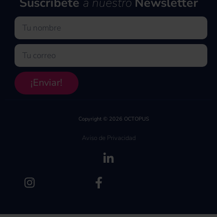
Suscríbete
a nuestro
Newsletter
Nombre
Email
¡Enviar!
Copyright © 2026 OCTOPUS
Aviso de Privacidad
(se abre en una pe
(se abre en una pestaña nueva)
(se abre en una pest