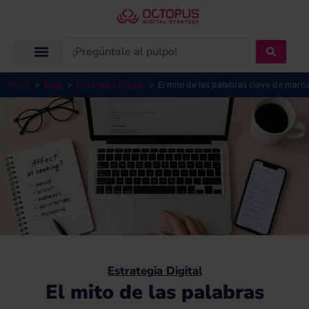
Ir
al
contenido
Search
...
Inicio
Blog
Estrategia Digital
El mito de las palabras clave de marc
Estrategia Digital
El mito de las palabras