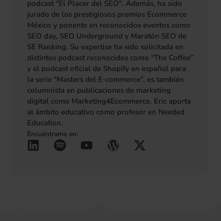
podcast "El Placer del SEO". Además, ha sido
jurado de los prestigiosos premios Ecommerce
México y ponente en reconocidos eventos como
SEO day, SEO Underground y Maratón SEO de
SE Ranking. Su expertise ha sido solicitada en
distintos podcast reconocidos como “The Coffee”
y el podcast oficial de Shopify en español para
la serie “Masters del E-commerce”, es también
columnista en publicaciones de marketing
digital como Marketing4Ecommerce. Eric aporta
al ámbito educativo como profesor en Needed
Education.
Encuéntrame en:
L
S
Y
W
X
(se abre en una pestañ
(se abre en una pes
(se abre en una 
(se abre en u
(se abre 
i
p
o
o
-
n
o
u
r
t
k
t
t
d
w
e
i
u
p
i
d
f
b
r
t
i
y
e
e
t