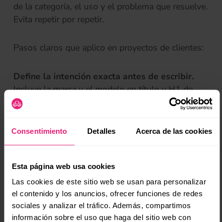
de la categoría, el uso y el problema que resuelve.
Evita repetir por repetir.
Pasos claros que aplico en proyectos de clientes:
Define la intención exacta antes de escribir.
Incluye la marca y el modelo en título y H1 de
forma natural.
(se
Usa términos cercanos: categoría, uso, materiales
y público.
Consentimiento
Detalles
Acerca de las cookies
Agrega pruebas: fotos propias, mediciones y
notas de uso real.
Incluye preguntas frecuentes reales y respuestas
Esta página web usa cookies
directas.
Las cookies de este sitio web se usan para personalizar
Cuida la velocidad, el diseño y la lectura en
el contenido y los anuncios, ofrecer funciones de redes
móvil.
sociales y analizar el tráfico. Además, compartimos
Enlaza desde guías y comparativas hacia tu
información sobre el uso que haga del sitio web con