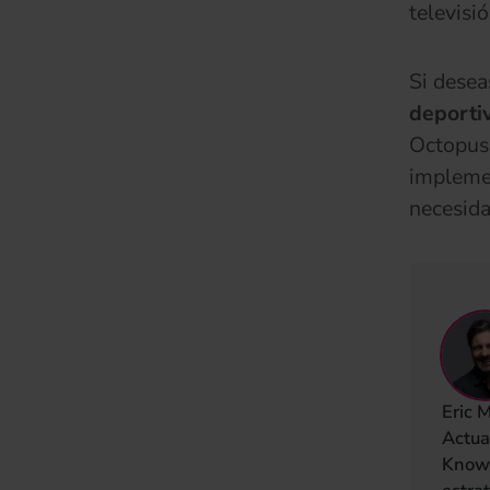
televisió
Si desea
deporti
Octopus 
impleme
necesida
Eric 
Actua
Knowl