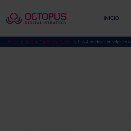
Ir
al
contenido
INICIO
Inicio
Blog
Estrategia Digital
Los 4 modelos principales de