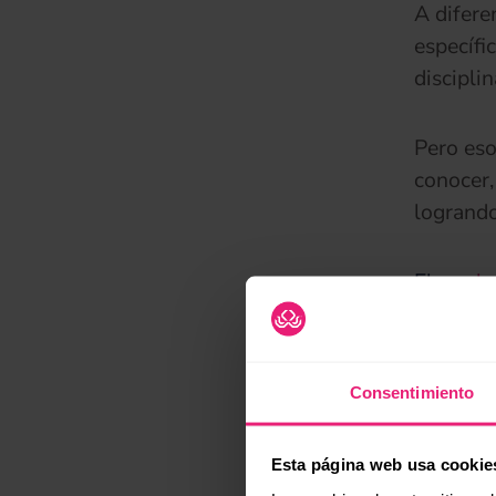
A difere
específi
disciplin
Pero eso
conocer,
logrando
El
market
Por su p
en la pr
deporte,
Consentimiento
empresa
Esta página web usa cookie
Para la 