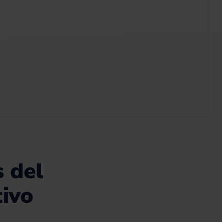
s del
tivo