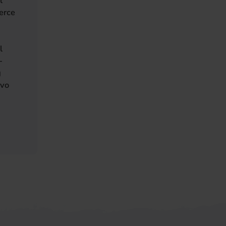
l
erce
l
-
g
ivo
va)
nueva)
aña nueva)
estaña nueva)
na pestaña nueva)