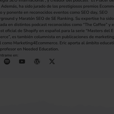
tegia SEO internacional”, y creador del podcast "El Placer de
 Además, ha sido jurado de los prestigiosos premios Ecomm
o y ponente en reconocidos eventos como SEO day, SEO
ground y Maratón SEO de SE Ranking. Su expertise ha sido
itada en distintos podcast reconocidos como “The Coffee” y e
st oficial de Shopify en español para la serie “Masters del E
rce”, es también columnista en publicaciones de marketin
al como Marketing4Ecommerce. Eric aporta al ámbito educat
profesor en Needed Education.
ntrame en:
S
Y
W
X
se abre en una pestaña nue
(se abre en una pestaña 
(se abre en una pest
(se abre en una p
(se abre en u
p
o
o
-
o
u
r
t
t
t
d
w
i
u
p
i
f
b
r
t
y
e
e
t
s
e
s
r