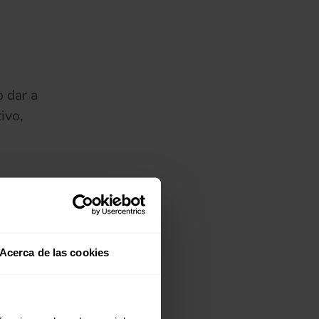
 dar a
ivo,
 enfoca
(se abre en una pestaña nueva)
l
 de una
Acerca de las cookies
e la