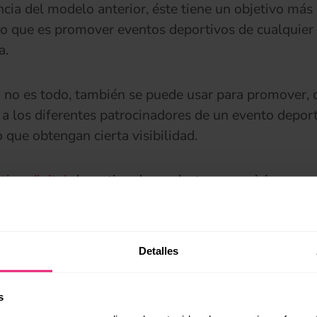
ncia del modelo anterior, éste tiene un objetivo más
co que es promover eventos deportivos de cualquier
a.
 no es todo, también se puede usar para promover, o
 a los diferentes patrocinadores de un evento deport
 que obtengan cierta visibilidad.
ing digital
deportivo de productos y servicios
arte, éste modelo de
marketing digital deportivo
se
omoción de productos y servicios relacionados con e
 con el objetivo de generar o incrementar las ventas
Detalles
.
s
puesta en práctica de este modelo, suele aprovechars