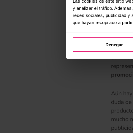
Las cookies de este sitio we
influenc
y analizar el tráfico. Ademá
de tal m
redes sociales, publicidad y
producto
que hayan recopilado a parti
El marke
Denegar
El últim
utilizad
represen
promoci
Aún hay 
duda de 
producto
mucho ma
publicid