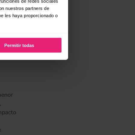
 funciones de redes sociales
os fans,
con nuestros partners de
o
ue les haya proporcionado o
Permitir todas
s
a
menor
,
impacto
e