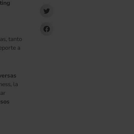
ting
as, tanto
eporte a
iversas
ness, la
tar
rsos