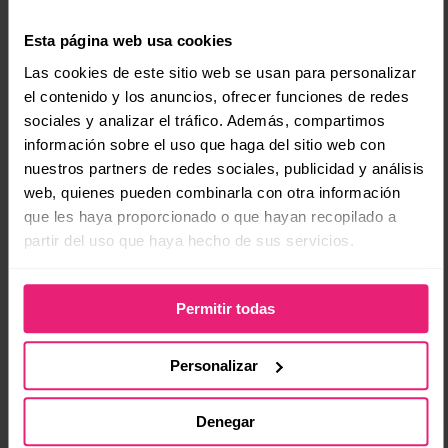
Esta página web usa cookies
[Tweet “Agradecer los comentarios positivos y
Las cookies de este sitio web se usan para personalizar
atender de forma inmediata los negativos, hace
el contenido y los anuncios, ofrecer funciones de redes
que la empresa fortalezca su relación con sus
sociales y analizar el tráfico. Además, compartimos
clientes.”]
información sobre el uso que haga del sitio web con
nuestros partners de redes sociales, publicidad y análisis
Así, en Octopus, además de ayudarte con el
web, quienes pueden combinarla con otra información
posicionamiento (SEO) de tu sitio web
, te
que les haya proporcionado o que hayan recopilado a
partir del uso que haya hecho de sus servicios.
ayudamos a manejar de forma efectiva todos los
comentarios
, sacarles el máximo provecho, tanto
de los que hablan bien de tu marca y de tu tienda
Permitir todas
online, así como de atender inmediatamente a los
inconformes.
Personalizar
Con esto te ayudamos a mejorar la reputación
Denegar
online de tu negocio y crearemos campañas de