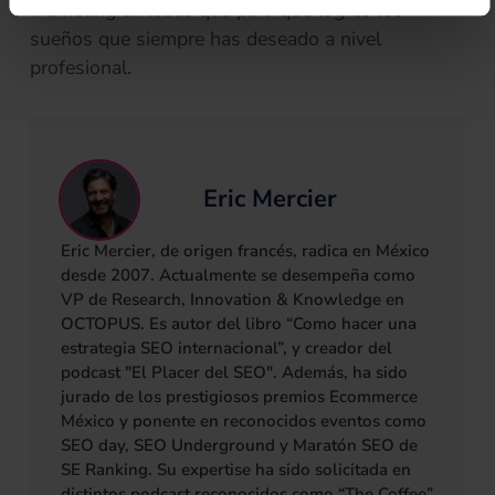
marketing exitosas que para que logres los
sueños que siempre has deseado a nivel
profesional.
Eric Mercier
Eric Mercier, de origen francés, radica en México
desde 2007. Actualmente se desempeña como
VP de Research, Innovation & Knowledge en
OCTOPUS. Es autor del libro “Como hacer una
estrategia SEO internacional”, y creador del
podcast "El Placer del SEO". Además, ha sido
jurado de los prestigiosos premios Ecommerce
México y ponente en reconocidos eventos como
SEO day, SEO Underground y Maratón SEO de
SE Ranking. Su expertise ha sido solicitada en
distintos podcast reconocidos como “The Coffee”