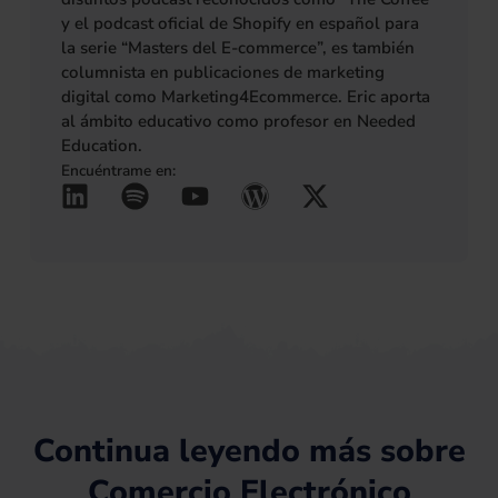
y el podcast oficial de Shopify en español para
la serie “Masters del E-commerce”, es también
columnista en publicaciones de marketing
digital como Marketing4Ecommerce. Eric aporta
al ámbito educativo como profesor en Needed
Education.
Encuéntrame en:
L
S
Y
W
X
(se abre en una pestañ
(se abre en una pes
(se abre en una 
(se abre en u
(se abre 
i
p
o
o
-
n
o
u
r
t
k
t
t
d
w
e
i
u
p
i
d
f
b
r
t
i
y
e
e
t
n
s
e
s
r
Continua leyendo más sobre
Comercio Electrónico